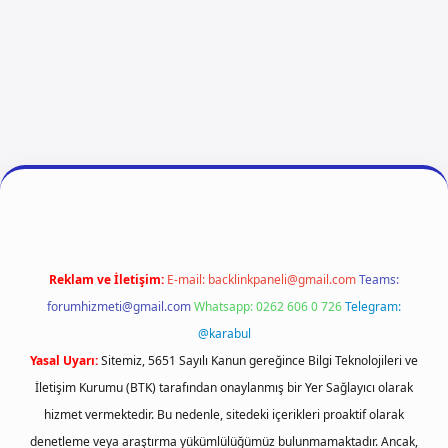
ş
ilbet giriş
vdcasino giriş
betexper
Reklam ve İletişim:
E-mail:
backlinkpaneli@gmail.com
Teams:
forumhizmeti@gmail.com
Whatsapp: 0262 606 0 726
Telegram:
@karabul
Yasal Uyarı:
Sitemiz, 5651 Sayılı Kanun gereğince Bilgi Teknolojileri ve
İletişim Kurumu (BTK) tarafından onaylanmış bir Yer Sağlayıcı olarak
hizmet vermektedir. Bu nedenle, sitedeki içerikleri proaktif olarak
denetleme veya araştırma yükümlülüğümüz bulunmamaktadır. Ancak,