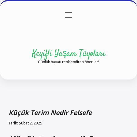
menüyü
Anasayfa
Gizlilik Politikası
Yasal Uyarı
aç
Hakkımızda
Keyifli Yaşam Tüyoları
Günlük hayatı renklendiren öneriler!
Küçük Terim Nedir Felsefe
Tarih: Şubat 2, 2025