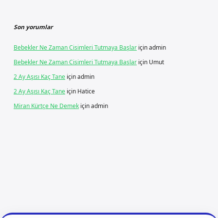
Son yorumlar
Bebekler Ne Zaman Cisimleri Tutmaya Başlar
için
admin
Bebekler Ne Zaman Cisimleri Tutmaya Başlar
için
Umut
2 Ay Aşısı Kaç Tane
için
admin
2 Ay Aşısı Kaç Tane
için
Hatice
Miran Kürtçe Ne Demek
için
admin
iriş
ilbet giriş
vdcasino giriş
betexper