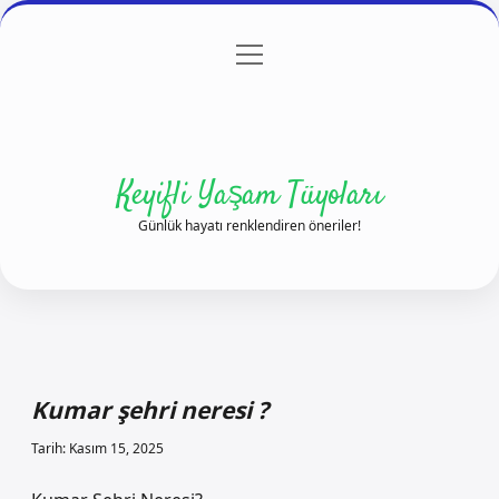
menüyü
Anasayfa
Gizlilik Politikası
Yasal Uyarı
aç
Hakkımızda
Keyifli Yaşam Tüyoları
Günlük hayatı renklendiren öneriler!
Kumar şehri neresi ?
Tarih: Kasım 15, 2025