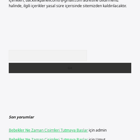
içerikleri,
backlinkpanelicomtr@gmail.com
adresine bildirmeniz
halinde, ilgili içerikler yasal süre içerisinde sitemizden kaldırılacaktır.
Arama
Son yorumlar
Bebekler Ne Zaman Cisimleri Tutmaya Başlar
için
admin
Bebekler Ne Zaman Cisimleri Tutmaya Başlar
için
Umut