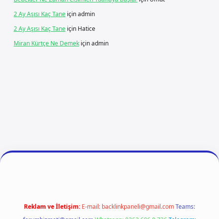
2 Ay Aşısı Kaç Tane
için
admin
2 Ay Aşısı Kaç Tane
için
Hatice
Miran Kürtçe Ne Demek
için
admin
 giriş
betexper
Reklam ve İletişim:
E-mail:
backlinkpaneli@gmail.com
Teams: