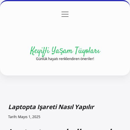
menüyü
Anasayfa
Gizlilik Politikası
Yasal Uyarı
aç
Hakkımızda
Keyifli Yaşam Tüyoları
Günlük hayatı renklendiren öneriler!
Laptopta Işareti Nasıl Yapılır
Tarih: Mayıs 1, 2025