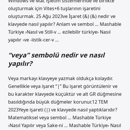
Windows ve Mac işletim sistemlerinde ve birlikte
oluşturmak için Vites+6 tuşlarının işaretini
oluşturmak. 25 Ağu 2023ve İşaret (&) (&) nedir ve
klavyede nasıl yapılır? Anlam ve sembol … Mashable
Türkiye ›Nasıl ve Still-v … ezilebilir türkiye› Nasıl
yapılır ›ve -iistik-cer-v …
“veya” sembolü nedir ve nasıl
yapılır?
Veya markayı klavyeye yazmak oldukça kolaydır.
Genellikle veya işaret “|” Bu işaret görüntülenir ve
bu karakter klavyede küçüktür ve alt GR düğmesine
basıldığında büyük düğmeler korunur.12 TEM
2023Yeye işareti (|) ve klavyede nasıl yaptıklarıdır?
Matematiksel veya sembol … Mashable Türkiye
›Nasıl Yapılır veya Sake-ni … Mashable Türkiye› Nasıl