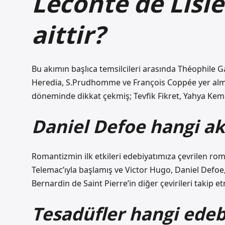
Leconte de Lisl
aittir?
Bu akımın başlıca temsilcileri arasında Théophile Ga
Heredia, S.Prudhomme ve François Coppée yer almak
döneminde dikkat çekmiş; Tevfik Fikret, Yahya Kema
Daniel Defoe hangi a
Romantizmin ilk etkileri edebiyatımıza çevrilen roma
Telemac’ıyla başlamış ve Victor Hugo, Daniel Defo
Bernardin de Saint Pierre’in diğer çevirileri takip etm
Tesadüfler hangi edeb