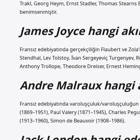
Trakl, Georg Heym, Ernst Stadler, Thomas Stearns El
benimsenmiştir.
James Joyce hangi a
Fransız edebiyatında gerçekçiliğin Flaubert ve Zola’
Stendhal, Lev Tolstoy, İvan Sergeyeviç Turgenyev, R
Anthony Trollope, Theodore Dreiser, Ernest Hemingw
Andre Malraux hangi
Fransız edebiyatında varoluşçuluk/varoluşçuluğun 1
(1869–1951), Paul Valery (1871–1945), Charles Peg
(1913–1960), Simon de Beauvoir (1908–1986).
Jack London hangi ede