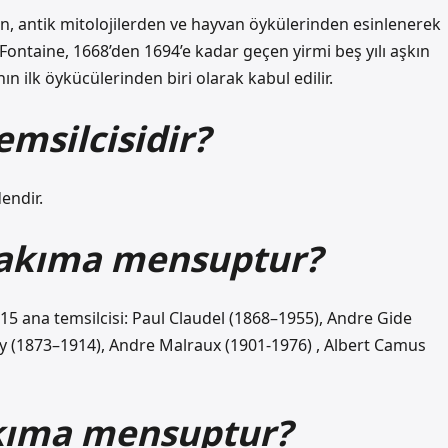
en, antik mitolojilerden ve hayvan öykülerinden esinlenerek
Fontaine, 1668’den 1694’e kadar geçen yirmi beş yılı aşkın
n ilk öykücülerinden biri olarak kabul edilir.
msilcisidir?
endir.
 akıma mensuptur?
5 ana temsilcisi: Paul Claudel (1868–1955), Andre Gide
uy (1873–1914), Andre Malraux (1901-1976) , Albert Camus
akıma mensuptur?