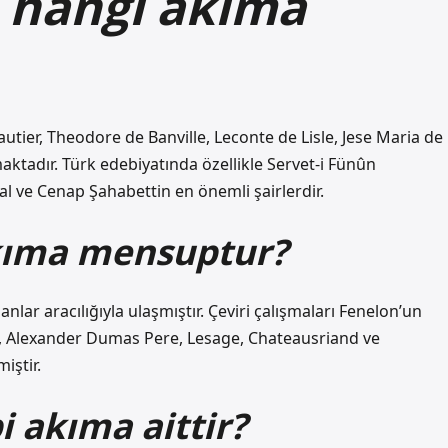
e hangi akıma
utier, Theodore de Banville, Leconte de Lisle, Jese Maria de
tadır. Türk edebiyatında özellikle Servet-i Fünûn
l ve Cenap Şahabettin en önemli şairlerdir.
kıma mensuptur?
nlar aracılığıyla ulaşmıştır. Çeviri çalışmaları Fenelon’un
e, Alexander Dumas Pere, Lesage, Chateausriand ve
iştir.
i akıma aittir?