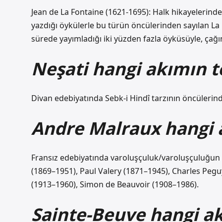
Jean de La Fontaine (1621-1695): Halk hikayelerind
yazdığı öykülerle bu türün öncülerinden sayılan La 
sürede yayımladığı iki yüzden fazla öyküsüyle, çağını
Neşati hangi akımın te
Divan edebiyatında Sebk-i Hindî tarzının öncülerind
Andre Malraux hangi
Fransız edebiyatında varoluşçuluk/varoluşçuluğun 1
(1869–1951), Paul Valery (1871–1945), Charles Peg
(1913–1960), Simon de Beauvoir (1908–1986).
Sainte-Beuve hangi 