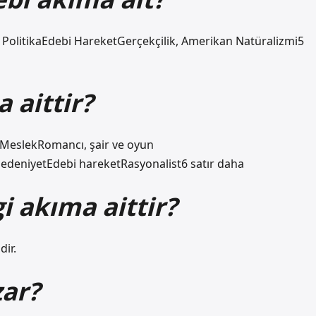
olitikaEdebi HareketGerçekçilik, Amerikan Natüralizmi5
 aittir?
MeslekRomancı, şair ve oyun
edeniyetEdebi hareketRasyonalist6 satır daha
i akıma aittir?
dir.
zar?