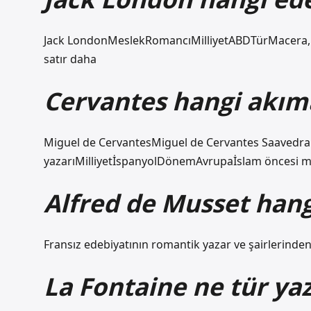
Jack LondonMeslekRomancıMilliyetABDTürMacera, P
satır daha
Cervantes hangi akıma
Miguel de CervantesMiguel de Cervantes Saavedra
yazarıMilliyetİspanyolDönemAvrupaİslam öncesi m
Alfred de Musset hang
Fransız edebiyatının romantik yazar ve şairlerinden
La Fontaine ne tür ya