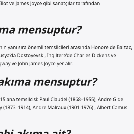
iot ve James Joyce gibi sanatçılar tarafından
kıma mensuptur?
nın yanı sıra önemli temsilcileri arasında Honore de Balzac,
usya’da Dostoyevski, İngiltere’de Charles Dickens ve
ay ve John James Joyce yer alır.
 akıma mensuptur?
5 ana temsilcisi: Paul Claudel (1868–1955), Andre Gide
uy (1873–1914), Andre Malraux (1901-1976) , Albert Camus
bi akıma ait?