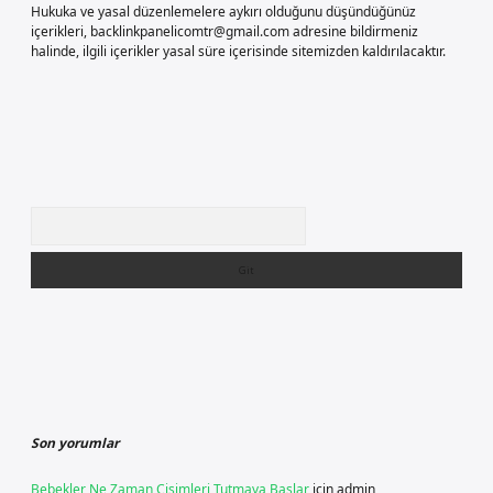
Hukuka ve yasal düzenlemelere aykırı olduğunu düşündüğünüz
içerikleri,
backlinkpanelicomtr@gmail.com
adresine bildirmeniz
halinde, ilgili içerikler yasal süre içerisinde sitemizden kaldırılacaktır.
Arama
Son yorumlar
Bebekler Ne Zaman Cisimleri Tutmaya Başlar
için
admin