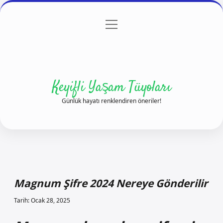
menüyü
Anasayfa
Gizlilik Politikası
Yasal Uyarı
aç
Hakkımızda
Keyifli Yaşam Tüyoları
Günlük hayatı renklendiren öneriler!
Magnum Şifre 2024 Nereye Gönderilir
Tarih: Ocak 28, 2025