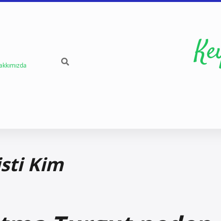
Ke
akkımızda
sti Kim