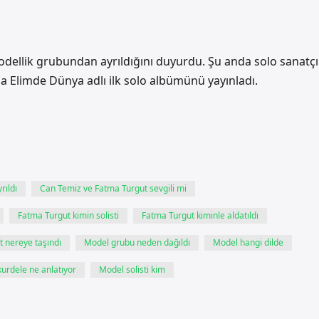
modellik grubundan ayrıldığını duyurdu. Şu anda solo sanatçı
a Elimde Dünya adlı ilk solo albümünü yayınladı.
rıldı
Can Temiz ve Fatma Turgut sevgili mi
Fatma Turgut kimin solisti
Fatma Turgut kiminle aldatıldı
 nereye taşındı
Model grubu neden dağıldı
Model hangi dilde
kurdele ne anlatıyor
Model solisti kim