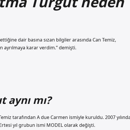
atma Turgut neden
ettiğine dair basına sızan bilgiler arasında Can Temiz,
an ayrılmaya karar verdim.” demişti.
t aynı mı?
 Temiz tarafından A due Carmen ismiyle kuruldu. 2007 yılınd
rtesi yıl grubun ismi MODEL olarak değişti.