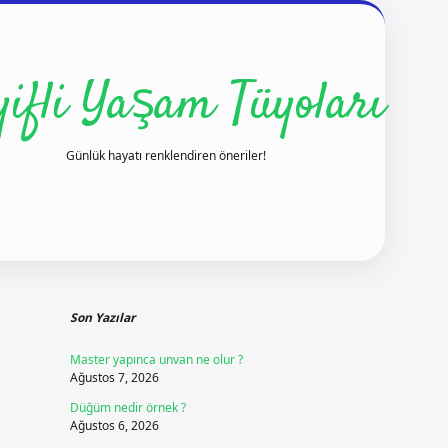
yifli Yaşam Tüyoları
Günlük hayatı renklendiren öneriler!
Sidebar
ilbet yeni giriş
ilbet giriş
vdcasino giriş
betex
Son Yazılar
Master yapınca unvan ne olur ?
Ağustos 7, 2026
Düğüm nedir örnek ?
Ağustos 6, 2026