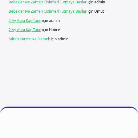
Bebekler Ne Zaman Cisimleri Tutmaya Başlar
için
admin
Bebekler Ne Zaman Cisimleri Tutmaya Başlar
için
Umut
2 Ay Aşısı Kaç Tane
için
admin
2 Ay Aşısı Kaç Tane
için
Hatice
Miran Kürtçe Ne Demek
için
admin
ş
ilbet giriş
vdcasino giriş
betexper