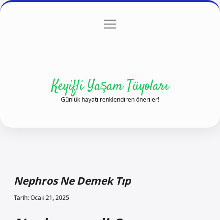
menüyü
Anasayfa
Gizlilik Politikası
Yasal Uyarı
aç
Hakkımızda
Keyifli Yaşam Tüyoları
Günlük hayatı renklendiren öneriler!
Nephros Ne Demek Tıp
Tarih: Ocak 21, 2025