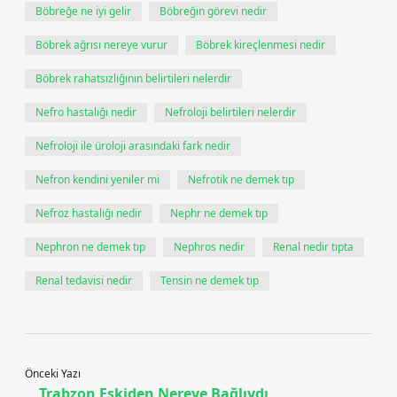
Böbreğe ne iyi gelir
Böbreğin görevi nedir
Böbrek ağrısı nereye vurur
Böbrek kireçlenmesi nedir
Böbrek rahatsızlığının belirtileri nelerdir
Nefro hastalığı nedir
Nefroloji belirtileri nelerdir
Nefroloji ile üroloji arasındaki fark nedir
Nefron kendini yeniler mi
Nefrotik ne demek tıp
Nefroz hastalığı nedir
Nephr ne demek tıp
Nephron ne demek tıp
Nephros nedir
Renal nedir tıpta
Renal tedavisi nedir
Tensin ne demek tıp
Önceki Yazı
Trabzon Eskiden Nereye Bağlıydı