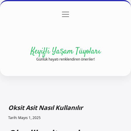
menüyü
Anasayfa
Gizlilik Politikası
Yasal Uyarı
aç
Hakkımızda
Keyifli Yaşam Tüyoları
Günlük hayatı renklendiren öneriler!
Oksit Asit Nasıl Kullanılır
Tarih: Mayıs 1, 2025