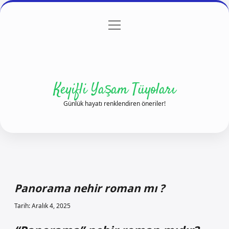
menüyü
Anasayfa
Gizlilik Politikası
Yasal Uyarı
aç
Hakkımızda
Keyifli Yaşam Tüyoları
Günlük hayatı renklendiren öneriler!
Panorama nehir roman mı ?
Tarih: Aralık 4, 2025