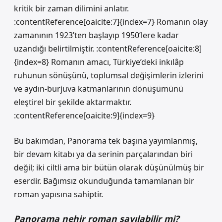
kritik bir zaman dilimini anlatır.
:contentReference[oaicite:7]{index=7} Romanın olay
zamanının 1923’ten başlayıp 1950’lere kadar
uzandığı belirtilmiştir. :contentReference[oaicite:8]
{index=8} Romanın amacı, Türkiye’deki inkılâp
ruhunun sönüşünü, toplumsal değişimlerin izlerini
ve aydın‑burjuva katmanlarının dönüşümünü
eleştirel bir şekilde aktarmaktır.
:contentReference[oaicite:9]{index=9}
Bu bakımdan, Panorama tek başına yayımlanmış,
bir devam kitabı ya da serinin parçalarından biri
değil; iki ciltli ama bir bütün olarak düşünülmüş bir
eserdir. Bağımsız okunduğunda tamamlanan bir
roman yapısına sahiptir.
Panorama nehir roman sayılabilir mi?