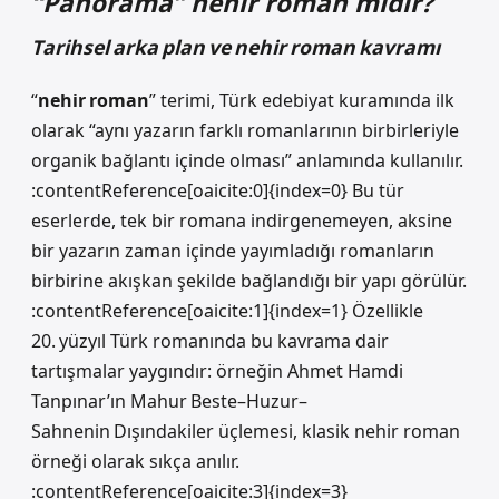
“
Panorama
” nehir roman mıdır?
Tarihsel arka plan ve nehir roman kavramı
“
nehir roman
” terimi, Türk edebiyat kuramında ilk
olarak “aynı yazarın farklı romanlarının birbirleriyle
organik bağlantı içinde olması” anlamında kullanılır.
:contentReference[oaicite:0]{index=0} Bu tür
eserlerde, tek bir romana indirgenemeyen, aksine
bir yazarın zaman içinde yayımladığı romanların
birbirine akışkan şekilde bağlandığı bir yapı görülür.
:contentReference[oaicite:1]{index=1} Özellikle
20. yüzyıl Türk romanında bu kavrama dair
tartışmalar yaygındır: örneğin Ahmet Hamdi
Tanpınar’ın Mahur Beste–Huzur–
Sahnenin Dışındakiler üçlemesi, klasik nehir roman
örneği olarak sıkça anılır.
:contentReference[oaicite:3]{index=3}