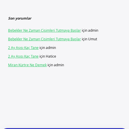
Son yorumlar
Bebekler Ne Zaman Cisimleri Tutmaya Başlar
için
admin
Bebekler Ne Zaman Cisimleri Tutmaya Başlar
için
Umut
2 Ay Aşısı Kaç Tane
için
admin
2 Ay Aşısı Kaç Tane
için
Hatice
Miran Kürtçe Ne Demek
için
admin
iriş
ilbet giriş
vdcasino giriş
betexper