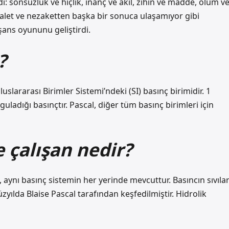
ı: sonsuzluk ve hiçlik, inanç ve akıl, zihin ve madde, ölüm v
alet ve nezaketten başka bir sonuca ulaşamıyor gibi
 şans oyununu geliştirdi.
?
luslararası Birimler Sistemi’ndeki (SI) basınç birimidir. 1
uladığı basınçtır. Pascal, diğer tüm basınç birimleri için
 çalışan nedir?
 aynı basınç sistemin her yerinde mevcuttur. Basıncın sıvıla
yüzyılda Blaise Pascal tarafından keşfedilmiştir. Hidrolik