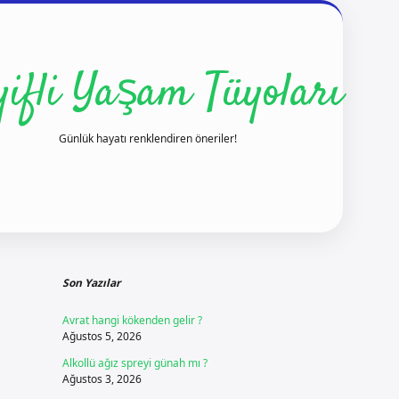
yifli Yaşam Tüyoları
Günlük hayatı renklendiren öneriler!
Sidebar
ilbet yeni giriş
ilbet giriş
vdcasino giriş
bete
Son Yazılar
Avrat hangi kökenden gelir ?
Ağustos 5, 2026
Alkollü ağız spreyi günah mı ?
Ağustos 3, 2026