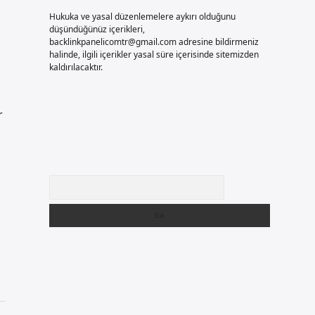
Hukuka ve yasal düzenlemelere aykırı olduğunu
düşündüğünüz içerikleri,
backlinkpanelicomtr@gmail.com
adresine bildirmeniz
halinde, ilgili içerikler yasal süre içerisinde sitemizden
kaldırılacaktır.
r
Arama