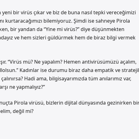
eni bir virüs çıkar ve biz de buna nasıl tepki vereceğimizi
mı kurtaracağımızı bilemiyoruz. Şimdi ise sahneye Pirola
ırken, bir yandan da “Yine mi virüs?” diye düşünmekten
dayız ve hem sizleri güldürmek hem de biraz bilgi vermek
klaşır. “Virüs mü? Ne yapalım? Hemen antivirüsümüzü açalım,
allolsun.” Kadınlar ise durumu biraz daha empatik ve strateji
iz çalınırsa? Hadi ama, bilgisayarımızda tüm anılarımız var,
arşı ne yapmalıyız?”
çta Pirola virüsü, bizlerin dijital dünyasında gezinirken bi
elim, değil mi?