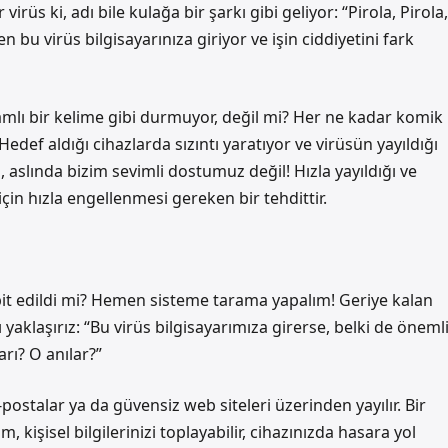
 virüs ki, adı bile kulağa bir şarkı gibi geliyor: “Pirola, Pirola,
n bu virüs bilgisayarınıza giriyor ve işin ciddiyetini fark
lamlı bir kelime gibi durmuyor, değil mi? Her ne kadar komik
 Hedef aldığı cihazlarda sızıntı yaratıyor ve virüsün yayıldığı
la, aslında bizim sevimli dostumuz değil! Hızla yayıldığı ve
 için hızla engellenmesi gereken bir tehdittir.
spit edildi mi? Hemen sisteme tarama yapalım! Geriye kalan
 yaklaşırız: “Bu virüs bilgisayarımıza girerse, belki de öneml
arı? O anılar?”
e-postalar ya da güvensiz web siteleri üzerinden yayılır. Bir
m, kişisel bilgilerinizi toplayabilir, cihazınızda hasara yol