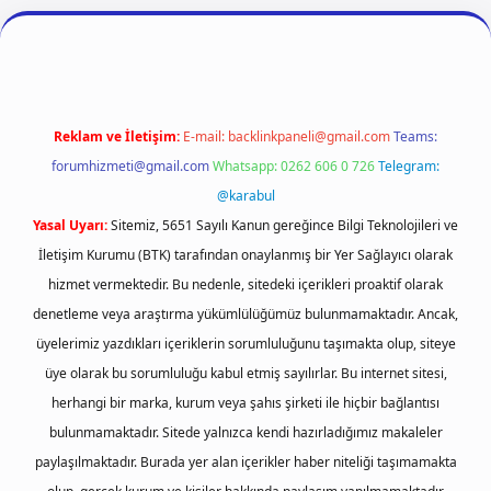
ş
ilbet giriş
vdcasino giriş
betexper
Reklam ve İletişim:
E-mail:
backlinkpaneli@gmail.com
Teams:
forumhizmeti@gmail.com
Whatsapp: 0262 606 0 726
Telegram:
@karabul
Yasal Uyarı:
Sitemiz, 5651 Sayılı Kanun gereğince Bilgi Teknolojileri ve
İletişim Kurumu (BTK) tarafından onaylanmış bir Yer Sağlayıcı olarak
hizmet vermektedir. Bu nedenle, sitedeki içerikleri proaktif olarak
denetleme veya araştırma yükümlülüğümüz bulunmamaktadır. Ancak,
üyelerimiz yazdıkları içeriklerin sorumluluğunu taşımakta olup, siteye
üye olarak bu sorumluluğu kabul etmiş sayılırlar. Bu internet sitesi,
herhangi bir marka, kurum veya şahıs şirketi ile hiçbir bağlantısı
bulunmamaktadır. Sitede yalnızca kendi hazırladığımız makaleler
paylaşılmaktadır. Burada yer alan içerikler haber niteliği taşımamakta