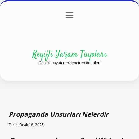
menüyü
Anasayfa
Gizlilik Politikası
Yasal Uyarı
aç
Hakkımızda
Keyifli Yaşam Tüyoları
Günlük hayatı renklendiren öneriler!
Propaganda Unsurları Nelerdir
Tarih: Ocak 16, 2025