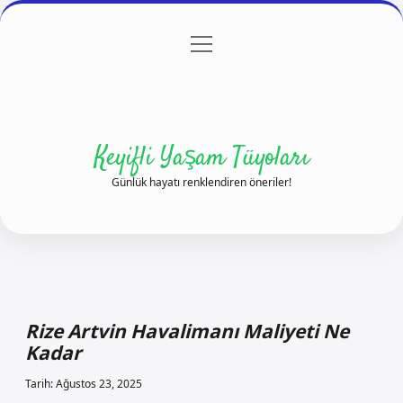
menüyü
Anasayfa
Gizlilik Politikası
Yasal Uyarı
aç
Hakkımızda
Keyifli Yaşam Tüyoları
Günlük hayatı renklendiren öneriler!
Rize Artvin Havalimanı Maliyeti Ne
Kadar
Tarih: Ağustos 23, 2025