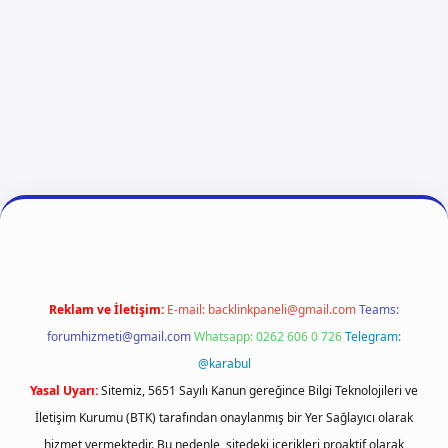
o giriş
betexper
Reklam ve İletişim:
E-mail:
backlinkpaneli@gmail.com
Teams:
forumhizmeti@gmail.com
Whatsapp: 0262 606 0 726
Telegram:
@karabul
Yasal Uyarı:
Sitemiz, 5651 Sayılı Kanun gereğince Bilgi Teknolojileri ve
İletişim Kurumu (BTK) tarafından onaylanmış bir Yer Sağlayıcı olarak
hizmet vermektedir. Bu nedenle, sitedeki içerikleri proaktif olarak