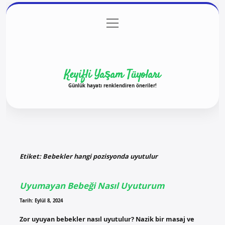
menüyü
Anasayfa
Gizlilik Politikası
Yasal Uyarı
aç
Hakkımızda
Keyifli Yaşam Tüyoları
Günlük hayatı renklendiren öneriler!
Etiket:
Bebekler hangi pozisyonda uyutulur
Uyumayan Bebeği Nasıl Uyuturum
Tarih: Eylül 8, 2024
Zor uyuyan bebekler nasıl uyutulur? Nazik bir masaj ve