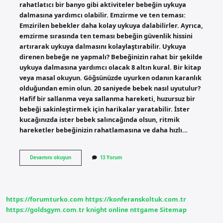
rahatlatıcı bir banyo gibi aktiviteler bebeğin uykuya
dalmasına yardımcı olabilir. Emzirme ve ten teması:
Emzirilen bebekler daha kolay uykuya dalabilirler. Ayrıca,
emzirme sırasında ten teması bebeğin güvenlik hissini
artırarak uykuya dalmasını kolaylaştırabilir. Uykuya
direnen bebeğe ne yapmalı? Bebeğinizin rahat bir şekilde
uykuya dalmasına yardımcı olacak 8 altın kural. Bir kitap
veya masal okuyun. Göğsünüzde uyurken odanın karanlık
olduğundan emin olun. 20 saniyede bebek nasıl uyutulur?
Hafif bir sallanma veya sallanma hareketi, huzursuz bir
bebeği sakinleştirmek için harikalar yaratabilir. İster
kucağınızda ister bebek salıncağında olsun, ritmik
hareketler bebeğinizin rahatlamasına ve daha hızlı…
Uyumayan
Devamını okuyun
13 Yorum
Bebeği
Nasıl
Uyuturum
https://forumturko.com
https://konferanskoltuk.com.tr
https://goldsgym.com.tr
knight online
nttgame
Sitemap