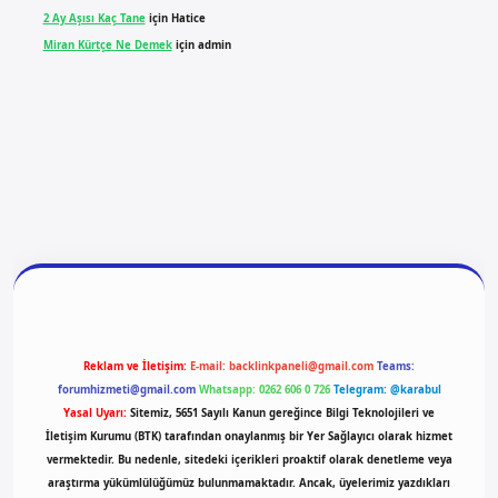
2 Ay Aşısı Kaç Tane
için
Hatice
Miran Kürtçe Ne Demek
için
admin
giriş
vdcasino giriş
betexper
Reklam ve İletişim:
E-mail:
backlinkpaneli@gmail.com
Teams:
forumhizmeti@gmail.com
Whatsapp: 0262 606 0 726
Telegram: @karabul
Yasal Uyarı:
Sitemiz, 5651 Sayılı Kanun gereğince Bilgi Teknolojileri ve
İletişim Kurumu (BTK) tarafından onaylanmış bir Yer Sağlayıcı olarak hizmet
vermektedir. Bu nedenle, sitedeki içerikleri proaktif olarak denetleme veya
araştırma yükümlülüğümüz bulunmamaktadır. Ancak, üyelerimiz yazdıkları