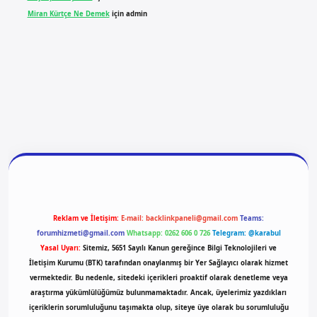
Miran Kürtçe Ne Demek
için
admin
t yeni giriş
ilbet giriş
vdcasino giriş
betexper
Reklam ve İletişim:
E-mail:
backlinkpaneli@gmail.com
Teams:
forumhizmeti@gmail.com
Whatsapp: 0262 606 0 726
Telegram: @karabul
Yasal Uyarı:
Sitemiz, 5651 Sayılı Kanun gereğince Bilgi Teknolojileri ve
İletişim Kurumu (BTK) tarafından onaylanmış bir Yer Sağlayıcı olarak hizmet
vermektedir. Bu nedenle, sitedeki içerikleri proaktif olarak denetleme veya
araştırma yükümlülüğümüz bulunmamaktadır. Ancak, üyelerimiz yazdıkları
içeriklerin sorumluluğunu taşımakta olup, siteye üye olarak bu sorumluluğu