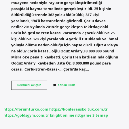
muayene nedeniyle rayların gerçekleştirilmediği
pasajdaki kayma temelinde gerçekleştirildi. 25 kişinin
öldürüldüğü trende 362 yolcu öldürüldü, 317 kişi
yaralandı, 194’ü hastanelerde gözlendi. Çorlu davası
nedir? 2018 yılında 2018’de gerçekleşen Tekirdag’daki
Corlu bölgesi ve tren kazası kararında 7 çocuk öldü ve 25
kişi öldü ve 328 kişi yaralandı. 4 yetkili tutuklandı ve ihmal
yoluyla ölüme neden olduğu için hapse girdi. Oğuz Arda’ya
ne oldu? Corlu kazası, oğlu Oguz Arda’yu 8.000 800 pound
Misra oz’e penaltı kaybetti. Çorlu tren katliamında oğlunu
Ooğuz Arda’yı kaybeden Usta Öz, 8.000.800 pound para
cezası. Corlu-Stren-Kazas -… Çorlu’da kaç…
Çorlu
Devamını okuyun
Yorum Bırak
Davası
Ne
Oldu
https://forumturko.com
https://konferanskoltuk.com.tr
https://goldsgym.com.tr
knight online
nttgame
Sitemap