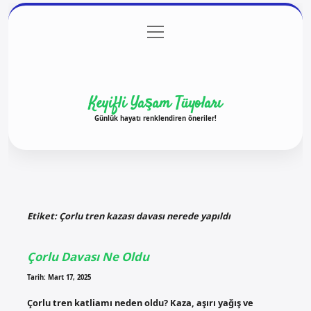
menüyü
Anasayfa
Gizlilik Politikası
Yasal Uyarı
aç
Hakkımızda
Keyifli Yaşam Tüyoları
Günlük hayatı renklendiren öneriler!
Etiket:
Çorlu tren kazası davası nerede yapıldı
Çorlu Davası Ne Oldu
Tarih: Mart 17, 2025
Çorlu tren katliamı neden oldu? Kaza, aşırı yağış ve