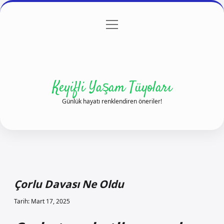
menüyü
Anasayfa
Gizlilik Politikası
Yasal Uyarı
aç
Hakkımızda
Keyifli Yaşam Tüyoları
Günlük hayatı renklendiren öneriler!
Çorlu Davası Ne Oldu
Tarih: Mart 17, 2025