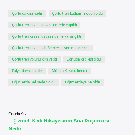
Çorlu davası nedir
Çorlu tren katliamı neden oldu
Çorlu tren kazası davası nerede yapıldı
Çorlu tren kazası davasında ne karar çıktı
Çorlu tren kazasında ölenlerin isimleri nelerdir
Çorlu tren yolunu kim yaptı
Çorluda kaç kişi öldü
Fulya davası nedir
Mümin Karasu kimdir
Oğuz Arda Sel neden öldü
Oğuz Ardaya ne oldu
Önceki Yazı
Çizmeli Kedi Hikayesinin Ana Düşüncesi
Nedir