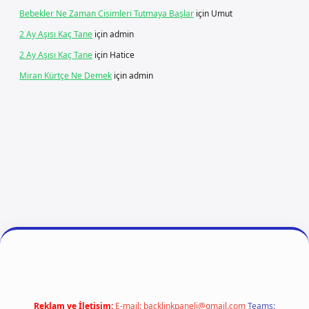
Bebekler Ne Zaman Cisimleri Tutmaya Başlar
için
Umut
2 Ay Aşısı Kaç Tane
için
admin
2 Ay Aşısı Kaç Tane
için
Hatice
Miran Kürtçe Ne Demek
için
admin
iriş
ilbet giriş
vdcasino giriş
betexper
Reklam ve İletişim:
E-mail:
backlinkpaneli@gmail.com
Teams: