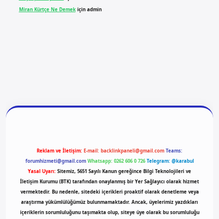
Miran Kürtçe Ne Demek
için
admin
giriş
vdcasino giriş
betexper
Reklam ve İletişim:
E-mail:
backlinkpaneli@gmail.com
Teams:
forumhizmeti@gmail.com
Whatsapp: 0262 606 0 726
Telegram: @karabul
Yasal Uyarı:
Sitemiz, 5651 Sayılı Kanun gereğince Bilgi Teknolojileri ve
İletişim Kurumu (BTK) tarafından onaylanmış bir Yer Sağlayıcı olarak hizmet
vermektedir. Bu nedenle, sitedeki içerikleri proaktif olarak denetleme veya
araştırma yükümlülüğümüz bulunmamaktadır. Ancak, üyelerimiz yazdıkları
içeriklerin sorumluluğunu taşımakta olup, siteye üye olarak bu sorumluluğu