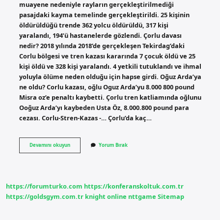
muayene nedeniyle rayların gerçekleştirilmediği
pasajdaki kayma temelinde gerçekleştirildi. 25 kişinin
öldürüldüğü trende 362 yolcu öldürüldü, 317 kişi
yaralandı, 194’ü hastanelerde gözlendi. Çorlu davası
nedir? 2018 yılında 2018’de gerçekleşen Tekirdag’daki
Corlu bölgesi ve tren kazası kararında 7 çocuk öldü ve 25
kişi öldü ve 328 kişi yaralandı. 4 yetkili tutuklandı ve ihmal
yoluyla ölüme neden olduğu için hapse girdi. Oğuz Arda’ya
ne oldu? Corlu kazası, oğlu Oguz Arda’yu 8.000 800 pound
Misra oz’e penaltı kaybetti. Çorlu tren katliamında oğlunu
Ooğuz Arda’yı kaybeden Usta Öz, 8.000.800 pound para
cezası. Corlu-Stren-Kazas -… Çorlu’da kaç…
Çorlu
Devamını okuyun
Yorum Bırak
Davası
Ne
Oldu
https://forumturko.com
https://konferanskoltuk.com.tr
https://goldsgym.com.tr
knight online
nttgame
Sitemap