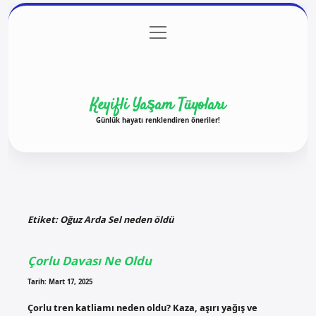
menüyü
Anasayfa
Gizlilik Politikası
Yasal Uyarı
aç
Hakkımızda
Keyifli Yaşam Tüyoları
Günlük hayatı renklendiren öneriler!
Etiket:
Oğuz Arda Sel neden öldü
Çorlu Davası Ne Oldu
Tarih: Mart 17, 2025
Çorlu tren katliamı neden oldu? Kaza, aşırı yağış ve