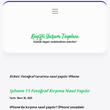
menüyü
Anasayfa
Gizlilik Politikası
Yasal Uyarı
aç
Hakkımızda
Keyifli Yaşam Tüyoları
Günlük hayatı renklendiren öneriler!
Etiket:
Fotoğraf taratma nasıl yapılır iPhone
Iphone 11 Fotoğraf Kırpma Nasıl Yapılır
Tarih: Mart 30, 2025
iPhone’da kırpma nasıl yapılır? İPhone’unuzdaki