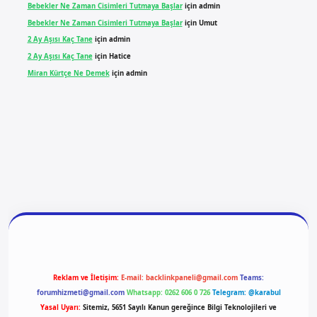
Bebekler Ne Zaman Cisimleri Tutmaya Başlar
için
admin
Bebekler Ne Zaman Cisimleri Tutmaya Başlar
için
Umut
2 Ay Aşısı Kaç Tane
için
admin
2 Ay Aşısı Kaç Tane
için
Hatice
Miran Kürtçe Ne Demek
için
admin
ilbet yeni giriş
ilbet giriş
vdcasino giriş
betexper
Reklam ve İletişim:
E-mail:
backlinkpaneli@gmail.com
Teams:
forumhizmeti@gmail.com
Whatsapp: 0262 606 0 726
Telegram: @karabul
Yasal Uyarı:
Sitemiz, 5651 Sayılı Kanun gereğince Bilgi Teknolojileri ve