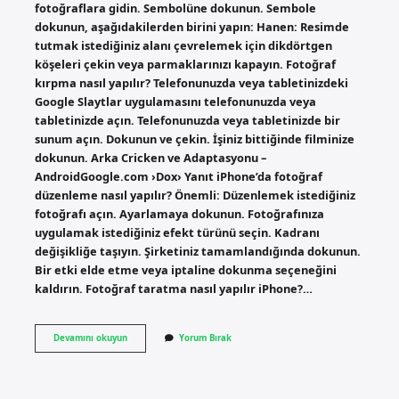
fotoğraflara gidin. Sembolüne dokunun. Sembole
dokunun, aşağıdakilerden birini yapın: Hanen: Resimde
tutmak istediğiniz alanı çevrelemek için dikdörtgen
köşeleri çekin veya parmaklarınızı kapayın. Fotoğraf
kırpma nasıl yapılır? Telefonunuzda veya tabletinizdeki
Google Slaytlar uygulamasını telefonunuzda veya
tabletinizde açın. Telefonunuzda veya tabletinizde bir
sunum açın. Dokunun ve çekin. İşiniz bittiğinde filminize
dokunun. Arka Cricken ve Adaptasyonu –
AndroidGoogle.com ›Dox› Yanıt iPhone’da fotoğraf
düzenleme nasıl yapılır? Önemli: Düzenlemek istediğiniz
fotoğrafı açın. Ayarlamaya dokunun. Fotoğrafınıza
uygulamak istediğiniz efekt türünü seçin. Kadranı
değişikliğe taşıyın. Şirketiniz tamamlandığında dokunun.
Bir etki elde etme veya iptaline dokunma seçeneğini
kaldırın. Fotoğraf taratma nasıl yapılır iPhone?…
Iphone
Devamını okuyun
Yorum Bırak
11
Fotoğraf
Kırpma
Nasıl