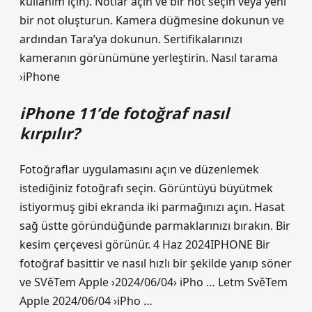
kullanım için). Notlar açın ve bir not seçin veya yeni
bir not oluşturun. Kamera düğmesine dokunun ve
ardından Tara’ya dokunun. Sertifikalarınızı
kameranın görünümüne yerleştirin. Nasıl tarama
›iPhone
iPhone 11’de fotoğraf nasıl
kırpılır?
Fotoğraflar uygulamasını açın ve düzenlemek
istediğiniz fotoğrafı seçin. Görüntüyü büyütmek
istiyormuş gibi ekranda iki parmağınızı açın. Hasat
sağ üstte göründüğünde parmaklarınızı bırakın. Bir
kesim çerçevesi görünür. 4 Haz 2024IPHONE Bir
fotoğraf basittir ve nasıl hızlı bir şekilde yanıp söner
ve SVěTem Apple ›2024/06/04› iPho … Letm SvěTem
Apple 2024/06/04 ›iPho …