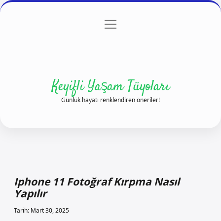
menüyü
Anasayfa
Gizlilik Politikası
Yasal Uyarı
aç
Hakkımızda
Keyifli Yaşam Tüyoları
Günlük hayatı renklendiren öneriler!
Iphone 11 Fotoğraf Kırpma Nasıl
Yapılır
Tarih: Mart 30, 2025