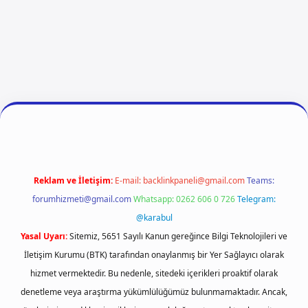
ni giriş
ilbet giriş
vdcasino giriş
betexper
Reklam ve İletişim:
E-mail:
backlinkpaneli@gmail.com
Teams:
forumhizmeti@gmail.com
Whatsapp: 0262 606 0 726
Telegram:
@karabul
Yasal Uyarı:
Sitemiz, 5651 Sayılı Kanun gereğince Bilgi Teknolojileri ve
İletişim Kurumu (BTK) tarafından onaylanmış bir Yer Sağlayıcı olarak
hizmet vermektedir. Bu nedenle, sitedeki içerikleri proaktif olarak
denetleme veya araştırma yükümlülüğümüz bulunmamaktadır. Ancak,