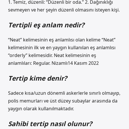
1. Temiz, düzenli: “Düzenli bir oda.” 2. Dağınıklığı
sevmeyen ve her şeyin düzenli olmasını isteyen kişi.
Tertipli eş anlam nedir?
“Neat” kelimesinin eş anlamlısı olan kelime “Neat”
kelimesinin ilk ve en yaygın kullanılan eş anlamlısı
“orderly” kelimesidir. Neat kelimesinin eş
anlamlıları: Regular. Nizamlı14 Kasım 2022
Tertip kime denir?
Sadece kısa/uzun dönemli askerlerle sınırlı olmayıp,
polis memurları ve üst düzey subaylar arasında da
yaygın olarak kullanılmaktadır.
Sahibi tertip nasıl olunur?