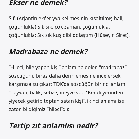
Ekser ne demek?
Sıf. (Arjantin ekŕeriyyā kelimesinin kısaltılmış hali,
çoğunlukla) Sık sık, çok zaman, çoğunlukla,
çoğunlukla: Sık sık kuş gibi dolaştım (Hüseyin Sîret).
Madrabaza ne demek?
“Hileci, hile yapan kişi” anlamına gelen “madrabaz”
sözcüğünü biraz daha derinlemesine incelersek
karşımıza şu çıkar: TDK’da sözcüğün birinci anlamı
“hayvan, balık, sebze, meyve vb.” “Kendi yerinden
yiyecek getirip toptan satan kişi”, ikinci anlamı ise
zaten bildiğimiz “hileci”dir.
Tertip zıt anlamlısı nedir?