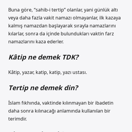
Buna göre, “sahib-i tertip” olanlar, yani günlük altı
veya daha fazla vakit namazı olmayanlar, ilk kazaya
kalmış namazdan başlayarak sırayla namazlarını
kılarlar, sonra da içinde bulundukları vaktin farz
namazlarını kaza ederler.
Kâtip ne demek TDK?
Kâtip, yazar, katip, katip, yazı ustası.
Tertip ne demek din?
İslam fıkhında, vaktinde kılınmayan bir ibadetin
daha sonra kılınacağı anlamında kullanılan bir
terimdir.