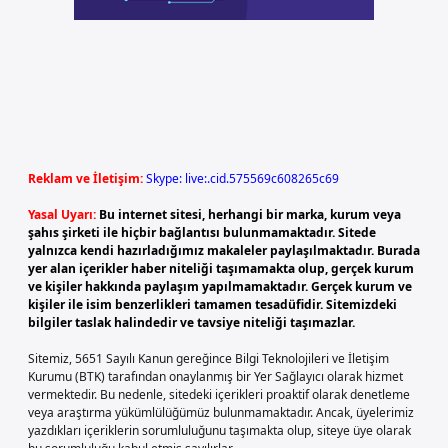
Reklam ve İletişim:
Skype: live:.cid.575569c608265c69
Yasal Uyarı:
Bu internet sitesi, herhangi bir marka, kurum veya
şahıs şirketi ile hiçbir bağlantısı bulunmamaktadır. Sitede
yalnızca kendi hazırladığımız makaleler paylaşılmaktadır. Burada
yer alan içerikler haber niteliği taşımamakta olup, gerçek kurum
ve kişiler hakkında paylaşım yapılmamaktadır. Gerçek kurum ve
kişiler ile isim benzerlikleri tamamen tesadüfidir. Sitemizdeki
bilgiler taslak halindedir ve tavsiye niteliği taşımazlar.
Sitemiz, 5651 Sayılı Kanun gereğince Bilgi Teknolojileri ve İletişim
Kurumu (BTK) tarafından onaylanmış bir Yer Sağlayıcı olarak hizmet
vermektedir. Bu nedenle, sitedeki içerikleri proaktif olarak denetleme
veya araştırma yükümlülüğümüz bulunmamaktadır. Ancak, üyelerimiz
yazdıkları içeriklerin sorumluluğunu taşımakta olup, siteye üye olarak