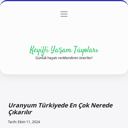
menüyü
Anasayfa
Gizlilik Politikası
Yasal Uyarı
aç
Hakkımızda
Keyifli Yaşam Tüyoları
Günlük hayatı renklendiren öneriler!
Uranyum Türkiyede En Çok Nerede
Çıkarılır
Tarih: Ekim 11, 2024