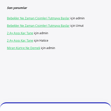
Son yorumlar
Bebekler Ne Zaman Cisimleri Tutmaya Başlar
için
admin
Bebekler Ne Zaman Cisimleri Tutmaya Başlar
için
Umut
2 Ay Aşısı Kaç Tane
için
admin
2 Ay Aşısı Kaç Tane
için
Hatice
Miran Kürtçe Ne Demek
için
admin
ş
ilbet giriş
vdcasino giriş
betexper