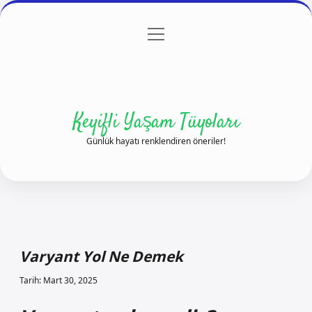
menüyü
Anasayfa
Gizlilik Politikası
Yasal Uyarı
aç
Hakkımızda
Keyifli Yaşam Tüyoları
Günlük hayatı renklendiren öneriler!
Varyant Yol Ne Demek
Tarih: Mart 30, 2025