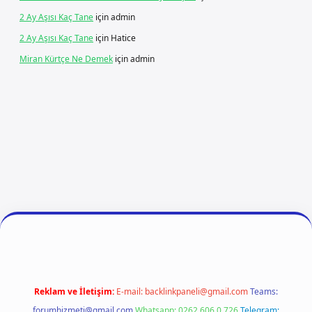
2 Ay Aşısı Kaç Tane
için
admin
2 Ay Aşısı Kaç Tane
için
Hatice
Miran Kürtçe Ne Demek
için
admin
riş
ilbet giriş
vdcasino giriş
betexper
Reklam ve İletişim:
E-mail:
backlinkpaneli@gmail.com
Teams:
forumhizmeti@gmail.com
Whatsapp: 0262 606 0 726
Telegram: