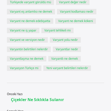
Türkiyede varyant görüldü mü
Varyant değer nedir
Varyant eş anlamlısı ne demek
Varyant kodlaması nedir
Varyant ne demek edebiyatta
Varyant ne demek kökeni
Varyant ne iş yapar
Varyant tehlikeli mi
Varyant ve versiyon nedir
Varyant yolu nedir
Varyantin belirtileri nelerdir
Varyantlar nedir
Varyantlaşma ne demek
Varyantlı ne demek
Varyasyon Türkçe mi
Yeni varyant belirtileri nelerdir
Önceki Yazı
Çiçekler Ne Sıklıkla Sulanır