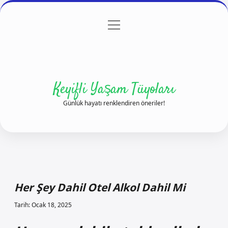
menüyü
Anasayfa
Gizlilik Politikası
Yasal Uyarı
aç
Hakkımızda
Keyifli Yaşam Tüyoları
Günlük hayatı renklendiren öneriler!
Her Şey Dahil Otel Alkol Dahil Mi
Tarih: Ocak 18, 2025