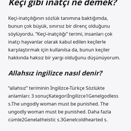
Keçi gibi inatçı ne demek?
Keçi-inatçılığının sözlük tanımına baktığımda,
bunun çok büyük, sınırsız bir direnç olduğunu
söylüyordu. “Keçi-inatçılığı” terimi, insanları çok
inatçı hayvanlar olarak kabul edilen keçilerle
karşılaştırmak için kullanılsa da, bunun keçiler
hakkında haksız bir yargı olduğunu düşünüyorum.
Allahsız ingilizce nasıl denir?
“allahsız” teriminin İngilizce-Türkçe Sözlükte
anlamları: 3 sonuçKategoriİngilizce1Genelgodless
s.The ungodly woman must be punished. The
ungodly woman must be punished. Daha fazla
cümle2Genelatheistic s.3Genelcoldhearted s.