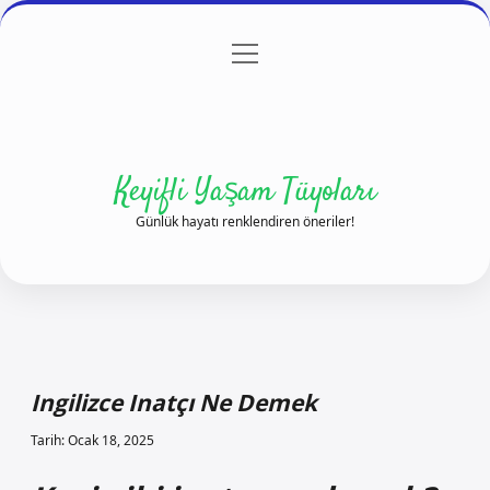
menüyü
Anasayfa
Gizlilik Politikası
Yasal Uyarı
aç
Hakkımızda
Keyifli Yaşam Tüyoları
Günlük hayatı renklendiren öneriler!
Ingilizce Inatçı Ne Demek
Tarih: Ocak 18, 2025