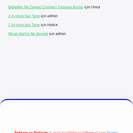
Bebekler Ne Zaman Cisimleri Tutmaya Başlar
için
Umut
2 Ay Aşısı Kaç Tane
için
admin
2 Ay Aşısı Kaç Tane
için
Hatice
Miran Kürtçe Ne Demek
için
admin
iriş
ilbet giriş
vdcasino giriş
betexper
Reklam ve İletişim:
E-mail:
backlinkpaneli@gmail.com
Teams: