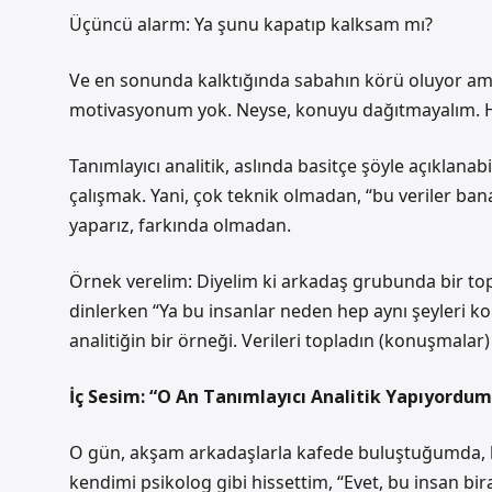
Üçüncü alarm: Ya şunu kapatıp kalksam mı?
Ve en sonunda kalktığında sabahın körü oluyor ama
motivasyonum yok. Neyse, konuyu dağıtmayalım. Ha
Tanımlayıcı analitik, aslında basitçe şöyle açıklanabil
çalışmak. Yani, çok teknik olmadan, “bu veriler ba
yaparız, farkında olmadan.
Örnek verelim: Diyelim ki arkadaş grubunda bir top
dinlerken “Ya bu insanlar neden hep aynı şeyleri kon
analitiğin bir örneği. Verileri topladın (konuşmalar
İç Sesim: “O An Tanımlayıcı Analitik Yapıyordum
O gün, akşam arkadaşlarla kafede buluştuğumda, biri
kendimi psikolog gibi hissettim, “Evet, bu insan bi