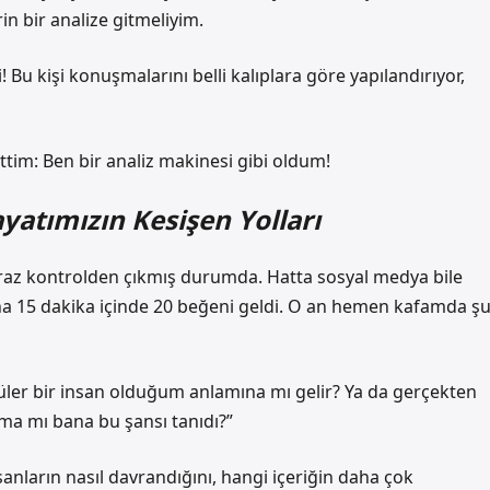
n bir analize gitmeliyim.
i! Bu kişi konuşmalarını belli kalıplara göre yapılandırıyor,
tim: Ben bir analiz makinesi gibi oldum!
ayatımızın Kesişen Yolları
raz kontrolden çıkmış durumda. Hatta sosyal medya bile
ına 15 dakika içinde 20 beğeni geldi. O an hemen kafamda ş
ler bir insan olduğum anlamına mı gelir? Ya da gerçekten
tma mı bana bu şansı tanıdı?”
sanların nasıl davrandığını, hangi içeriğin daha çok