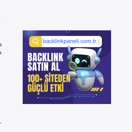
r
a
a
,