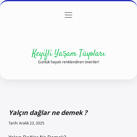
menüyü
Anasayfa
Gizlilik Politikası
Yasal Uyarı
aç
Hakkımızda
Keyifli Yaşam Tüyoları
Günlük hayatı renklendiren öneriler!
Yalçın dağlar ne demek ?
Tarih: Aralık 23, 2025