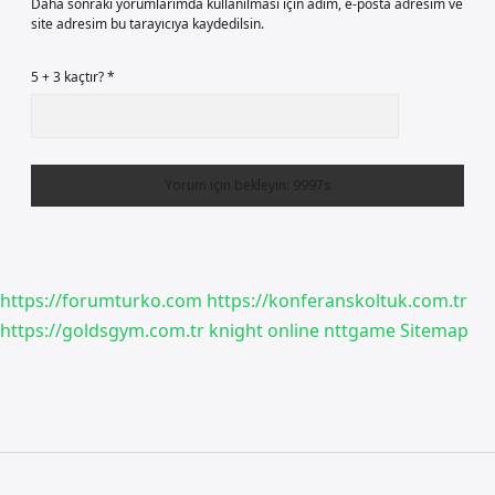
Daha sonraki yorumlarımda kullanılması için adım, e-posta adresim ve
site adresim bu tarayıcıya kaydedilsin.
5 + 3 kaçtır?
*
https://forumturko.com
https://konferanskoltuk.com.tr
https://goldsgym.com.tr
knight online
nttgame
Sitemap