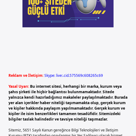
Reklam ve İletişim:
Skype: live:.cid.575569c608265c69
Yasal Uyarı:
Bu internet sitesi, herhangi bir marka, kurum veya
şahıs şirketi ile hiçbir bağlantısı bulunmamaktadır. Sitede
yalnızca kendi hazırladığımız makaleler paylaşılmaktadır. Burada
yer alan içerikler haber niteliği taşımamakta olup, gerçek kurum
ve kişiler hakkında paylaşım yapılmamaktadır. Gerçek kurum ve
kişiler ile isim benzerlikleri tamamen tesadüfidir. Sitemizdeki
bilgiler taslak halindedir ve tavsiye niteliği taşımazlar.
Sitemiz, 5651 Sayılı Kanun gereğince Bilgi Teknolojileri ve İletişim
Kurumu (BTK) tarafından onaylanmış bir Yer Sağlayıcı olarak hizmet